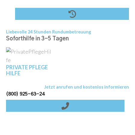
S
k
i
p
Liebevolle 24 Stunden Rundumbetreuung
t
Soforthilfe in 3-5 Tagen
o
c
o
PRIVATE PFLEGE
n
HILFE
t
Jetzt anrufen und kostenlos informieren
e
(800) 925-63-24
n
t
Login