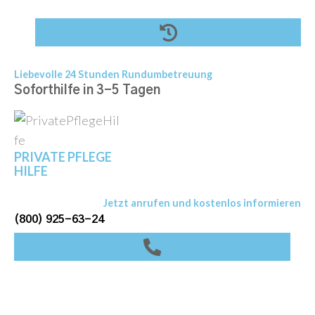
S
k
i
p
Liebevolle 24 Stunden Rundumbetreuung
t
Soforthilfe in 3-5 Tagen
o
c
o
PRIVATE PFLEGE
n
HILFE
t
Jetzt anrufen und kostenlos informieren
e
(800) 925-63-24
n
t
Login